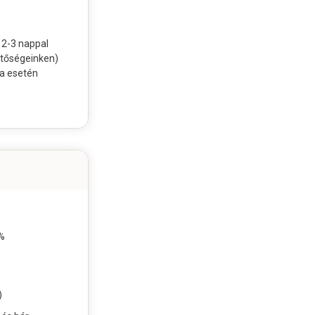
s
 2-3 nappal
etőségeinken)
a esetén
%
)