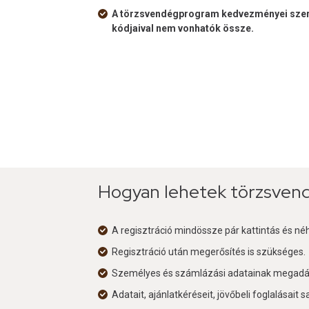
A törzsvendégprogram kedvezményei szer
kódjaival nem vonhatók össze.
Hogyan lehetek törzsven
A regisztráció mindössze pár kattintás és n
Regisztráció után megerősítés is szükséges.
Személyes és számlázási adatainak megadá
Adatait, ajánlatkéréseit, jövőbeli foglalásait s