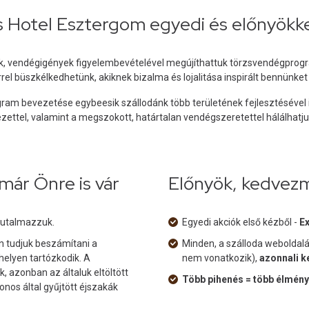
ss Hotel Esztergom egyedi és előnyökk
, vendégigények figyelembevételével megújíthattuk törzsvendégprogr
el büszkélkedhetünk, akiknek bizalma és lojalitása inspirált bennünket
ram bevezetése egybeesik szállodánk több területének fejlesztésével
zettel, valamint a megszokott, határtalan vendégszeretettel hálálhatj
ár Önre is vár
Előnyök, kedvezm
jutalmazzuk.
Egyedi akciók első kézből -
E
n tudjuk beszámítani a
Minden, a szálloda weboldalán
helyen tartózkodik. A
nem vonatkozik),
azonnali 
, azonban az általuk eltöltött
Több pihenés = több élmé
nos által gyűjtött éjszakák