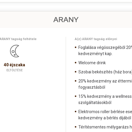
ARANY
 ARANY tagság feltétele
A(z) ARANY tagság előnyei
Foglalása végösszegéből 20
kedvezményt kap.
Welcome drink
40 éjszaka
ELTÖLTÉSE
Szobai bekészítés (ház bora
20% kedvezmény az éttermi 
fogyasztásból
15% kedvezmény a wellness
szolgáltatásokból
Elektromos roller bérlése es
kedvezmény a bérlés díjából
Térítésmentes mélygarázs h