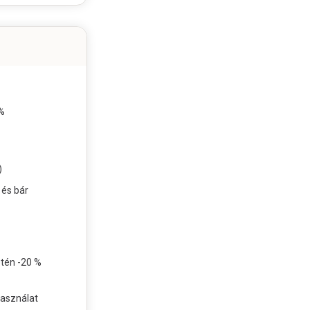
%
)
és bár
etén -20 %
asználat