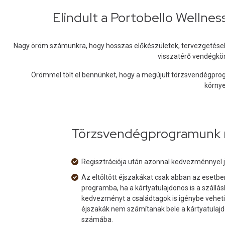
Elindult a Portobello Wellne
Nagy öröm számunkra, hogy hosszas előkészületek, tervezgetések
visszatérő vendégkörr
Örömmel tölt el bennünket, hogy a megújult törzsvendégprog
környe
Törzsvendégprogramunk m
Regisztrációja után azonnal kedvezménnyel 
Az eltöltött éjszakákat csak abban az esetbe
programba, ha a kártyatulajdonos is a szállás
kedvezményt a családtagok is igénybe vehetik
éjszakák nem számítanak bele a kártyatulajdo
számába.