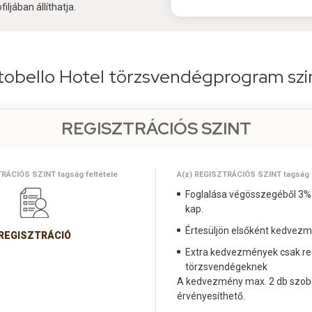
iljában állíthatja.
tobello Hotel törzsvendégprogram szin
REGISZTRÁCIÓS SZINT
RÁCIÓS SZINT tagság feltétele
A(z) REGISZTRÁCIÓS SZINT tagság 
Foglalása végösszegéből 3
kap.
Értesüljön elsőként kedvezm
REGISZTRÁCIÓ
Extra kedvezmények csak reg
törzsvendégeknek
A kedvezmény max. 2 db szob
érvényesíthető.