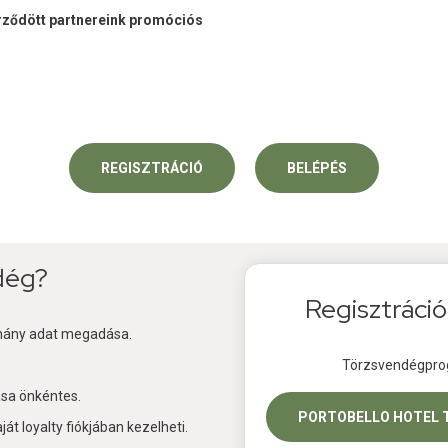
ződött partnereink promóciós
REGISZTRÁCIÓ
BELÉPÉS
dég?
Regisztráció
éhány adat megadása.
Törzsvendégprog
sa önkéntes.
PORTOBELLO HOTEL 
aját loyalty fiókjában kezelheti.