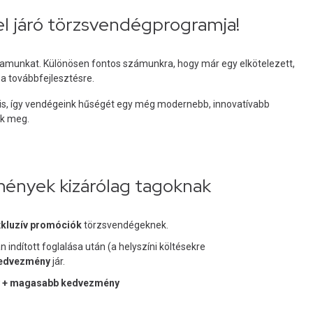
el járó törzsvendégprogramja!
amunkat. Különösen fontos számunkra, hogy már egy elkötelezett,
 a továbbfejlesztésre.
 is, így vendégeink hűségét egy még modernebb, innovatívabb
uk meg.
ények kizárólag tagoknak
xkluzív promóciók
törzsvendégeknek.
 indított foglalása után (a helyszíni költésekre
kedvezmény
jár.
ny + magasabb kedvezmény