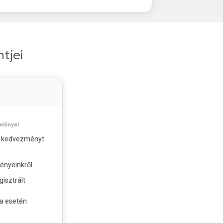
tjei
előnyei
% kedvezményt
ényeinkről
isztrált
a esetén