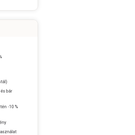
%
tál)
és bár
etén -10 %
ény
asználat