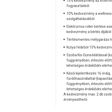
15% kedvezmény az éttermi 
fogyasztásból
10% kedvezmény a wellness
szolgáltatásokból
Elektromos roller bérlése es
kedvezmény a bérlés díjából
Térítésmentes mélygarázs h
Kutya felárból 15% kedvezm
Szoba Kis-Duna kilátással (k
függvényében, érkezés előtt
lehetséges érdeklődni elérh
Késői kijelentkezés 16 óráig,
fürdőhasználattal (kapacitá
függvényében, érkezés előtt
lehetséges érdeklődni elérh
A kedvezmény max. 2 db szob
érvényesíthető.