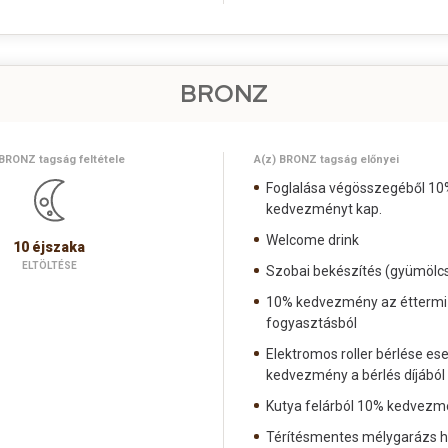
BRONZ
 BRONZ tagság feltétele
A(z) BRONZ tagság előnyei
Foglalása végösszegéből 10
kedvezményt kap.
Welcome drink
10 éjszaka
ELTÖLTÉSE
Szobai bekészítés (gyümölcs
10% kedvezmény az éttermi 
fogyasztásból
Elektromos roller bérlése es
kedvezmény a bérlés díjából
Kutya felárból 10% kedvezm
Térítésmentes mélygarázs h