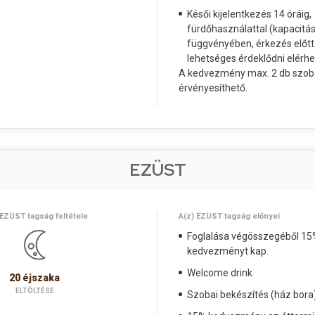
Késői kijelentkezés 14 óráig,
fürdőhasználattal (kapacitá
függvényében, érkezés előtt
lehetséges érdeklődni elérh
A kedvezmény max. 2 db szob
érvényesíthető.
EZÜST
 EZÜST tagság feltétele
A(z) EZÜST tagság előnyei
Foglalása végösszegéből 15
kedvezményt kap.
Welcome drink
20 éjszaka
ELTÖLTÉSE
Szobai bekészítés (ház bora