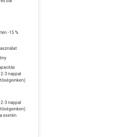
és bár
etén -15 %
asználat
ény
apacitás
 2-3 nappal
etőségeinken)
s
 2-3 nappal
etőségeinken)
a esetén